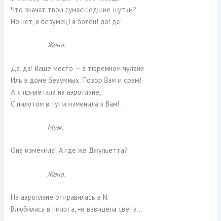
Что значат твои сумасшедшие шутки?
Но нет, я безумец! я болен! да! да!
Жена
.
Да, да! Ваше место — в тюремном чулане
Иль в доме безумных. Позор Вам и срам!
А я прилетала на аэроплане,
С пилотом в пути изменила я Вам!..
Муж
.
Она изменила! А где же Джульетта?
Жена
.
На аэроплане отправилась в N.
Влюбилась в пилота, не взвидела света…