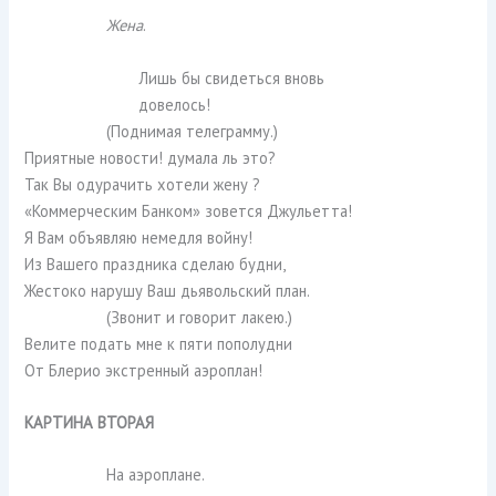
Жена
.
Лишь бы свидеться вновь
довелось!
(Поднимая телеграмму.)
Приятные новости! думала ль это?
Так Вы одурачить хотели жену ?
«Коммерческим Банком» зовется Джульетта!
Я Вам объявляю немедля войну!
Из Вашего праздника сделаю будни,
Жестоко нарушу Ваш дьявольский план.
(Звонит и говорит лакею.)
Велите подать мне к пяти пополудни
От Блерио экстренный аэроплан!
КАРТИНА ВТОРАЯ
На аэроплане.