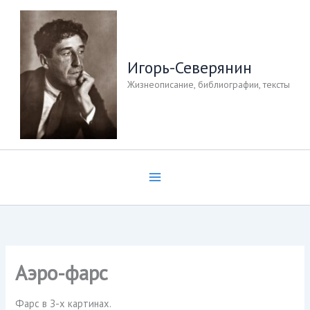
Перейти
к
содержимому
Игорь-Северянин
Жизнеописание, библиографии, тексты
Аэро-фарс
Фарс в З-х картинах.