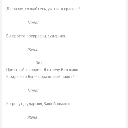
Да разве, сознайтесь, уж так я красива?
Пилот
.
Вы просто прекрасны, сударыня.
Жена
.
Вот
Приятный сюрприз! Я отвечу Вам живо:
Я рада, что Вы — образцовый пилот!
Пилот
.
Я тронут, сударыня, Вашей хвалою…
Жена
.