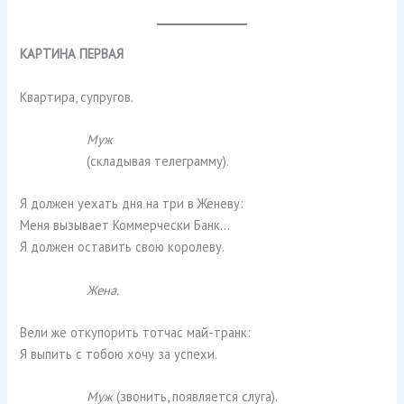
КАРТИНА ПЕРВАЯ
Квартира, супругов.
Муж
(складывая телеграмму).
Я должен уехать дня на три в Женеву:
Меня вызывает Коммерчески Банк…
Я должен оставить свою королеву.
Жена.
Вели же откупорить тотчас май-транк:
Я выпить с тобою хочу за успехи.
Муж
(звонить, появляется слуга).