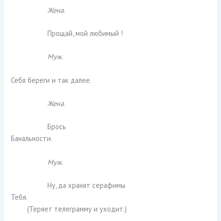
Жена
.
Прощай, мой любимый !
Муж
.
Себя береги и так далее.
Жена
.
Брось
Банальности.
Муж
.
Ну, да хранят серафимы
Тебя.
(Теряет телеграмму и уходит.)