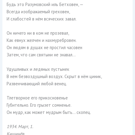
Будь это Разумовский иль Бетховен, —
Всегда изображаемый греховен,
И слабостей в нём всяческих завал.
Он ничего ни в ком не прозевал,
Как евнух желчен и нахмуребровен.
Он людям в душах не простил часовен
Затем, что сам святыни не знавал…
Удушливых и ледяных пустынек
В нем безвоздушный воздух. Скрыт в нём циник,
Развенчивающий любой венец.
Тлетворное его прикосновенье
Губительно. Его грызет сомненье.
Он мудр, как может мудрым быть… скопец.
1934. Март, 1.
Кишинёв.