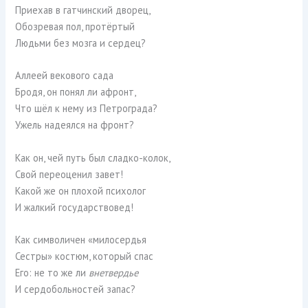
Приехав в гатчинский дворец,
Обозревая пол, протёртый
Людьми без мозга и сердец?
Аллеей векового сада
Бродя, он понял ли афронт,
Что шёл к нему из Петрограда?
Ужель надеялся на фронт?
Как он, чей путь был сладко-колок,
Свой переоценил завет!
Какой же он плохой психолог
И жалкий государствовед!
Как символичен «милосердья
Сестры» костюм, который спас
Его: не то же ли
внетвердье
И сердобольностей запас?