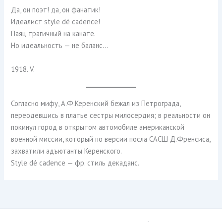
Да, он поэт! да, он фанатик!
Идеалист style dé cadence!
Паяц трагичный на канате.
Но идеальность — не баланс…
1918. V.
Согласно мифу, А.Ф.Керенский бежал из Петрограда,
переодевшись в платье сестры милосердия; в реальности он
покинул город в открытом автомобиле американской
военной миссии, который по версии посла САСШ Д.Френсиса,
захватили адъютанты Керенского.
Style dé cadence — фр. стиль декаданс.