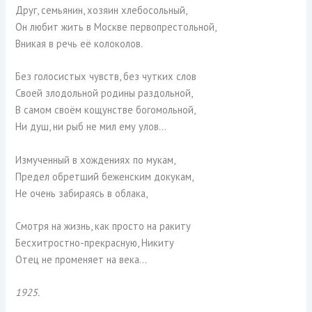
Друг, семьянин, хозяин хлебосольный,
Он любит жить в Москве первопрестольной,
Вникая в речь её колоколов.
Без голосистых чувств, без чутких слов
Своей злодольной родины раздольной,
В самом своём кощунстве богомольной,
Ни душ, ни рыб не мил ему улов…
Измученный в хождениях по мукам,
Предел обретший беженским докукам,
Не очень забираясь в облака,
Смотря на жизнь, как просто на ракиту
Бесхитростно-прекрасную, Никиту
Отец не променяет на века…
1925.