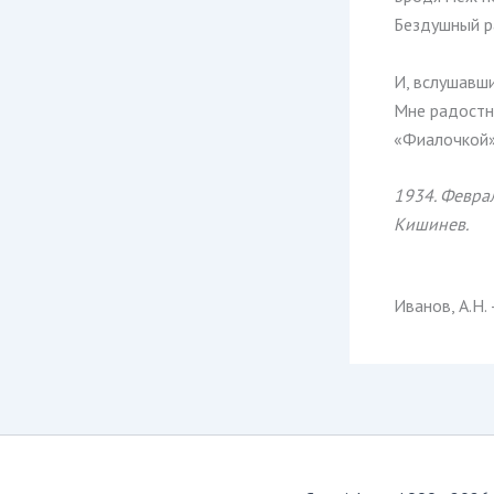
Бездушный р
И, вслушавши
Мне радостно
«Фиалочкой» 
1934. Феврал
Кишинев.
Иванов, А.Н.