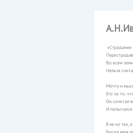
А.Н.И
«Страдание 
Перестрадав,
Во всем зем
Нельзя счита
Мечту и мысл
Его за то, ч
Он сочетал в
И попытался
Я не из тех,
Бродя меж п