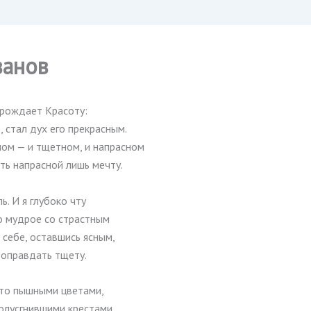
ванов
рождает Красоту:
 стал дух его прекрасным.
ном — и тщетном, и напрасном
ть напрасной лишь мечту.
ь. И я глубоко чту
то мудрое со страстным
 себе, оставшись ясным,
 оправдать тщету.
 кто пышными цветами,
олусгнившими крестами,