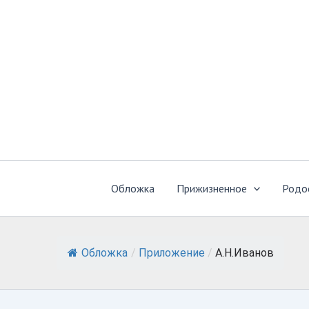
Перейти
к
содержимому
Обложка
Прижизненное
Родо
Обложка
/
Приложение
/
А.Н.Иванов