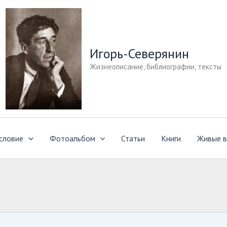
Игорь-Северянин
Жизнеописание, библиографии, тексты
словие
Фотоальбом
Статьи
Книги
Живые в