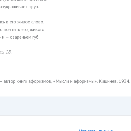
азукрашивает труп.
сь в его живое слово,
 почтить его, живого,
и — озареньем губ.
ь, 18.
 — автор книги афоризмов, «Мысли и афоризмы», Кишинев, 1934.