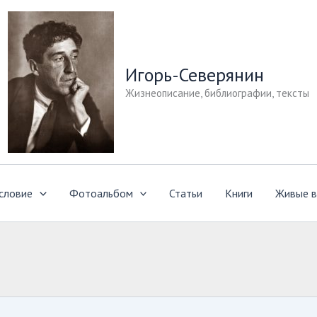
Игорь-Северянин
Жизнеописание, библиографии, тексты
словие
Фотоальбом
Статьи
Книги
Живые в