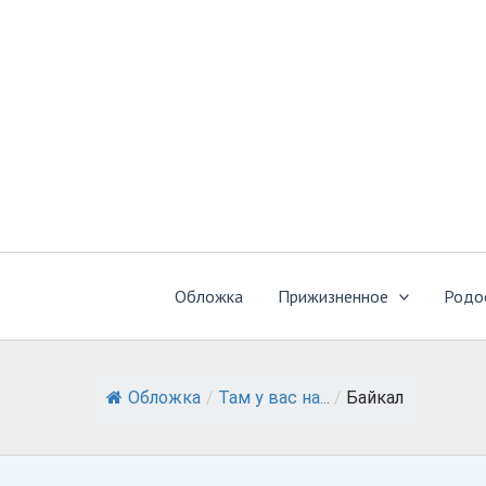
Перейти
к
содержимому
Обложка
Прижизненное
Родо
Обложка
/
Там у вас на...
/
Байкал