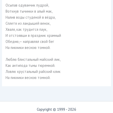
Осыпав одуванчик пудрой,
Воткнув тычинки в алый мак,
Налив воды студеной в вёдра,
Сплетя из ландышей венок,
Хваля, как трудится паук,
И отстоявши в праздник храмный
Обедню,— направлял свой бег
На пикники весною томной.
Люблю блистальный майский лик,
Как антипода тьмы тюремной.
Ловлю хрустальный райский клик
На пикники весною томной.
Copyright © 1999 - 2026