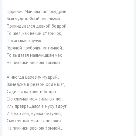
Царевич Май златистокудрый
Был чудодейный весельчак:
Прикидывался девкой бодрой,
То шел, как некий старичок,
Посасывая каучук
Горячей трубочки интимной…
То выдавал мальчишкам чек
На пикники весною томной.
А иногда царевич мудрый,
Замедлив в резвом ходе шаг,
Садился на коня, и бедра
Его сжимал меж сильных ног.
Иль превращался в муху вдруг
И в ухо лез, жужжа безумно,
Смотря, как мчится человек
На пикники весною томной…