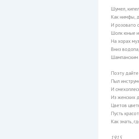
Шумел, кипел
Как нимфы, 
И розовато о
Шолк юные и
На хорах муз
Вниз водопа
Шампанским 
Поэту дайте
Пыл инструм
И смехоплес
Из женских д
Цветов цветк
Пусть красот
Как знать, г
1915