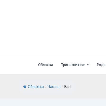
Перейти
к
содержимому
Обложка
Прижизненное
Родо
Обложка
/
Часть I
/
Бал