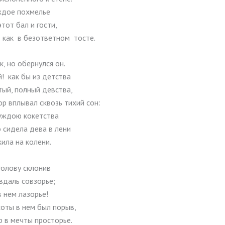
ждое похмелье
этот бал и гости,
 как в безответном тосте.
к, но обернулся он.
! как бы из детства
тый, полный девства,
ор вплывал сквозь тихий сон:
чуждою кокетства
 сидела дева в лени
ила на колени.
голову склонив
вдаль совзорье;
 нем лазорье!
соты в нем был порыв,
р в мечты просторье.