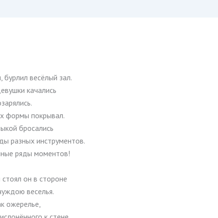
, бурлил весёлый зал.
девушки качались
зарялись.
х формы покрывал.
зыкой бросались
ды разных инструментов.
яные ряды моментов!
 стоял он в стороне
чуждою веселья.
ак ожерелье,
слонённого к стене.