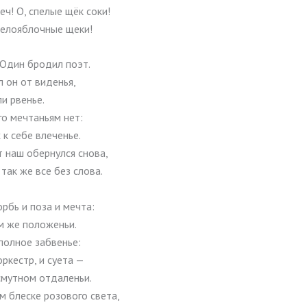
еч! О, спелые щёк соки!
елояблочные щеки!
 Один бродил поэт.
 он от виденья,
и рвенье.
о мечтаньям нет:
 к себе влеченье.
 наш обернулся снова,
так же все без слова.
орбь и поза и мечта:
м же положеньи.
полное забвенье:
ркестр, и суета —
смутном отдаленьи.
м блеске розового света,