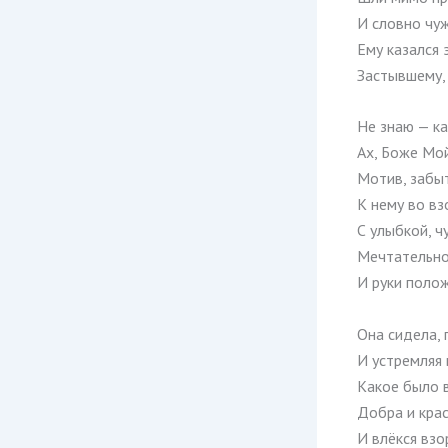
И словно чу
Ему казался 
Застывшему,
Не знаю — ка
Ах, Боже Мой
Мотив, забы
К нему во вз
С улыбкой, 
Мечтательно
И руки полож
Она сидела, 
И устремляя 
Какое было в
Добра и кра
И влёкся взо