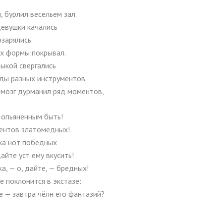
, бурлил весельем зал.
девушки качались
зарялись.
х формы покрывал.
ыкой свергались
ды разных инструментов.
мозг дурманил ряд моментов,
 опьяненным быть!
ентов златомедных!
ка нот победных
айте уст ему вкусить!
а, — о, дайте, — бредных!
е поклонится в экстазе:
де — завтра чёлн его фантазий?