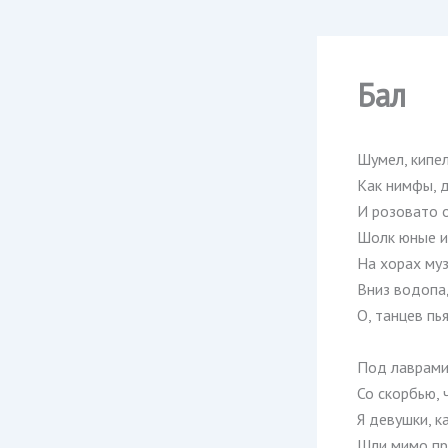
Бал
Шумел, кипел
Как нимфы, 
И розовато о
Шолк юные и
На хорах му
Вниз водопа
О, танцев пь
Под лаврами
Со скорбью, 
Я девушки, к
Шли мимо при