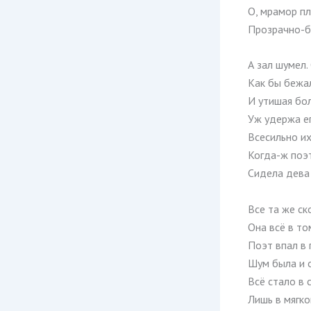
О, мрамор пл
Прозрачно-б
А зал шумел.
Как бы бежал
И утишая бол
Уж удержа ег
Всесильно их
Когда-ж поэт
Сидела дева 
Все та же ск
Она всё в то
Поэт впал в 
Шум была и о
Всё стало в 
Лишь в мягко