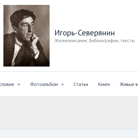
Игорь-Северянин
Жизнеописание, библиографии, тексты
словие
Фотоальбом
Статьи
Книги
Живые в