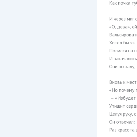
Как почка ту
И через миг 
«О, дева», ей
Вальсироват
Хотел бы я».
Полился на н
И закачались
Они по залу, 
Вновь к мест
«Но почему т
— «Избудет г
Утишит сердц
Целуя руку, 
Он отвечал: 
Раз красота 