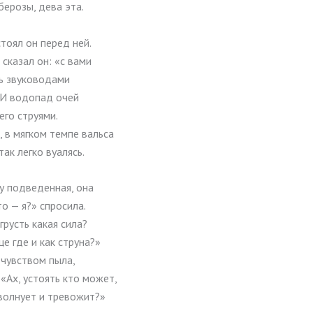
берозы, дева эта.
стоял он перед ней.
 сказал он: «с вами
ь звуководами
 И водопад очей
его струями.
, в мягком темпе вальса
так легко вуалясь.
у подведенная, она
о — я?» спросила.
русть какая сила?
е где и как струна?»
с чувством пыла,
«Ах, устоять кто может,
волнует и тревожит?»