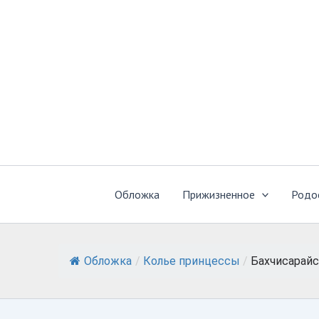
Перейти
к
содержимому
Обложка
Прижизненное
Родо
Обложка
/
Колье принцессы
/
Бахчисарайс