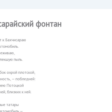
сарайский фонтан
т к Бахчисараю
втомобиль.
реживаю,
лекшую пыль.
бок охрой плотской,
ность, — побледней:
иею Потоцкой
ей, близких к ней.
ные татары
автомобиль,—