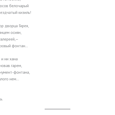
косов белочарый
ездчатый кизиль!
р дворца Гирея,
лнцем осиян,
галереей,—
лёзовый фонтан…
 и ни хана
новав гарем,
нумент-фонтана,
ылого нем…
ь.