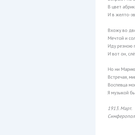
В цвет абри
И в желто-зв
Вхожу во дво
Мечтой и со
Иду резною 
И вот он, с
Но ни Марию
Встречая, ми
Воспевца мо
Я музыкой б
1913. Март.
Симферопол