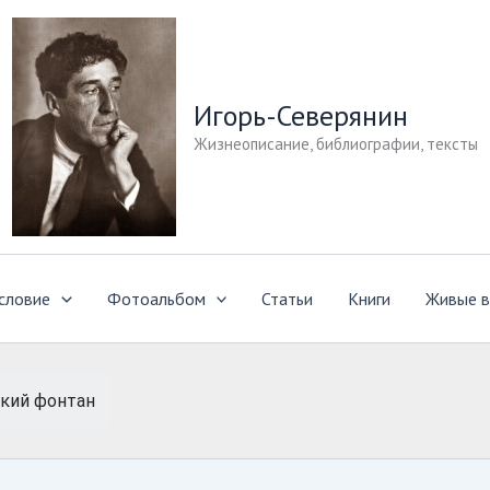
Игорь-Северянин
Жизнеописание, библиографии, тексты
словие
Фотоальбом
Статьи
Книги
Живые в
кий фонтан