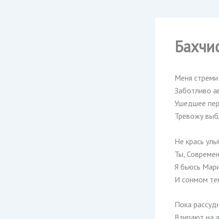
Бахчи
Меня стреми
Заботливо а
Ушедшее пе
Тревожу выб
Не крась улы
Ты, Современ
Я бьюсь Мар
И сонмом тен
Пока рассуд
Взирают на 