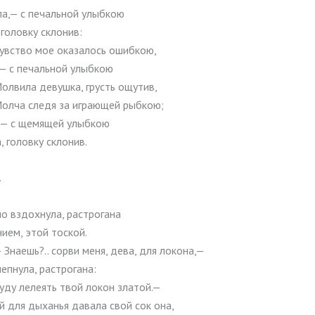
ла,— с печальной улыбкою
 головку склонив:
увство мое оказалось ошибкою,
,— с печальной улыбкою
олвила девушка, грусть ощутив,
олча следя за играющей рыбкою;
!— с щемящей улыбкою
, головку склонив.
.
о вздохнула, растрогана
ием, этой тоской.
 Знаешь?.. сорви меня, дева, для локона,—
епнула, растрогана:
уду лелеять твой локон златой.—
й для дыханья давала свой сок она,