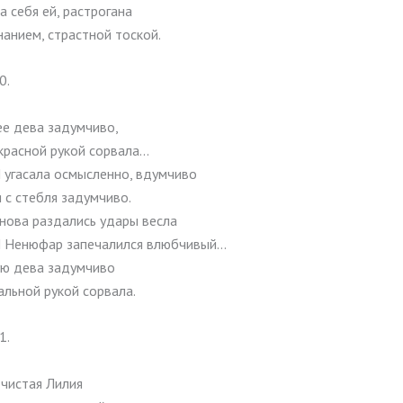
 себя ей, растрогана
анием, страстной тоской.
0.
ее дева задумчиво,
красной рукой сорвала…
 угасала осмысленно, вдумчиво
я с стебля задумчиво.
нова раздались удары весла
 Ненюфар запечалился влюбчивый…
ю дева задумчиво
льной рукой сорвала.
1.
 чистая Лилия