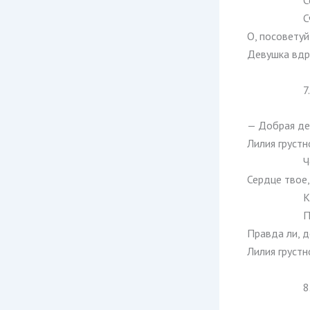
С
С
О, посоветуй
Девушка вдру
7.
— Добрая де
Лилия грустн
Ч
Сердце твое,
К
П
Правда ли, 
Лилия грустн
8