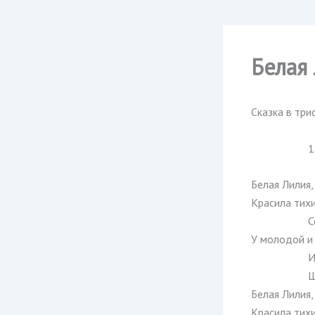
Белая
Сказка в три
1
Белая Лилия,
Красила тихи
С
У молодой и
И
Ш
Белая Лилия,
Красила тихи