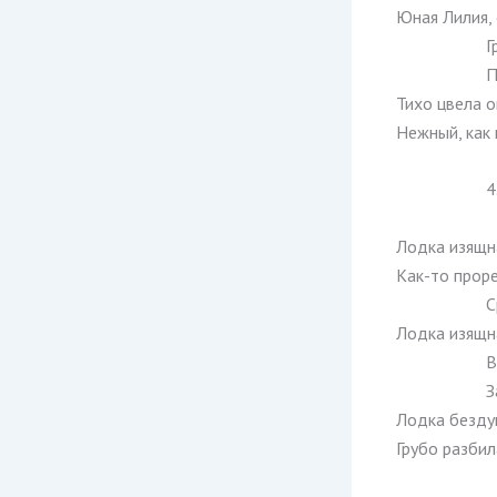
Юная Лилия, 
Г
П
Тихо цвела о
Нежный, как 
4
Лодка изящна
Как-то проре
С
Лодка изящна
В
З
Лодка безду
Грубо разбил