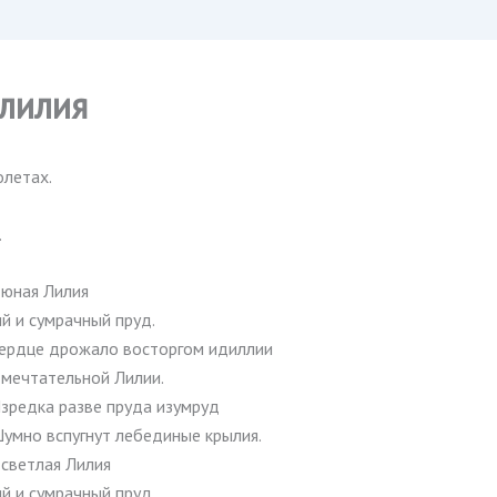
 лилия
олетах.
.
 юная Лилия
й и сумрачный пруд.
ердце дрожало восторгом идиллии
 мечтательной Лилии.
зредка разве пруда изумруд
умно вспугнут лебединые крылия.
 светлая Лилия
й и сумрачный пруд.