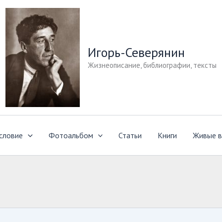
Игорь-Северянин
Жизнеописание, библиографии, тексты
словие
Фотоальбом
Статьи
Книги
Живые в