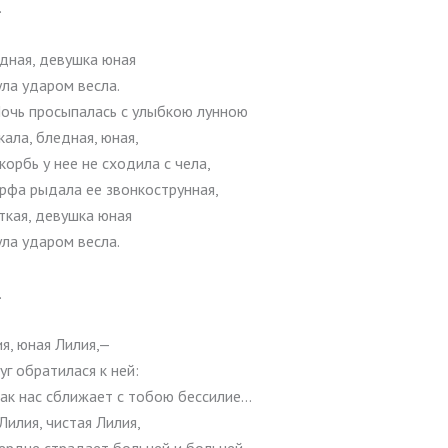
.
дная, девушка юная
ла ударом весла.
очь просыпалась с улыбкою лунною
ала, бледная, юная,
корбь у нее не сходила с чела,
рфа рыдала ее звонкострунная,
ткая, девушка юная
ла ударом весла.
.
я, юная Лилия,—
г обратилася к ней:
ак нас сближает с тобою бессилие…
 Лилия, чистая Лилия,