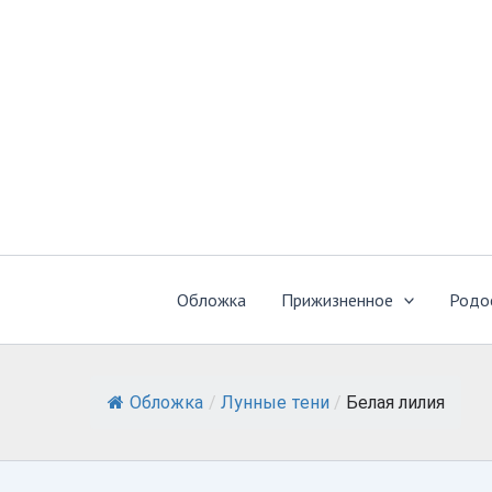
Перейти
к
содержимому
Обложка
Прижизненное
Родо
Обложка
/
Лунные тени
/
Белая лилия