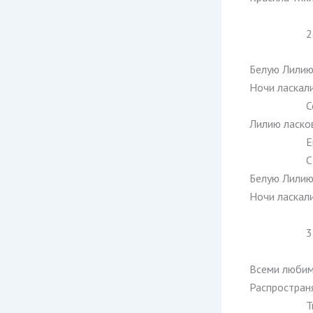
2
Белую Лилию
Ночи ласкали
С
Лилию ласко
Е
С
Белую Лилию
Ночи ласкали
3
Всеми любим
Распростран
Т