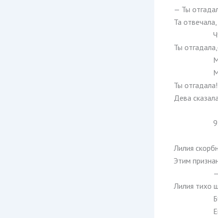
— Ты отгада
Та отвечала,
Ч
Ты отгадала
М
М
Ты отгадала
Дева сказала
9
Лилия скорбн
Этим признан
—
Лилия тихо ш
Б
Е