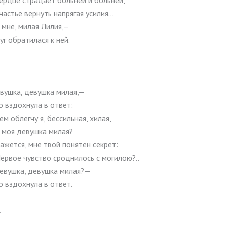
ердце страдает больней и больней,
частье вернуть напрягая усилия…
 мне, милая Лилия,—
г обратилася к ней.
вушка, девушка милая,—
о вздохнула в ответ:
ем облегчу я, бессильная, хилая,
 моя девушка милая?
ажется, мне твой понятен секрет:
ервое чувство сроднилось с могилою?..
девушка, девушка милая?—
о вздохнула в ответ.
.