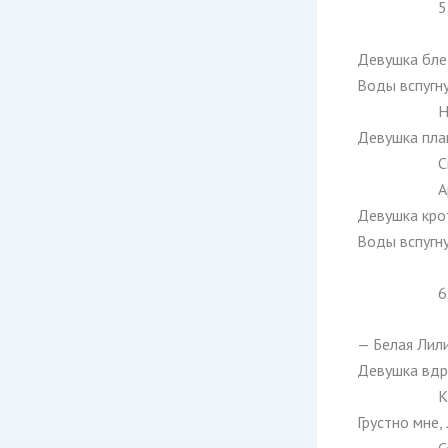
5
Девушка бле
Воды вспугну
Н
Девушка плак
С
А
Девушка кро
Воды вспугну
6
— Белая Лили
Девушка вдру
К
Грустно мне,