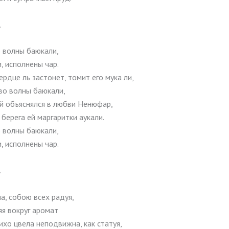
.
 волны баюкали,
, исполнены чар.
ердце ль застонет, томит его мука ли,
во волны баюкали,
й объяснялся в любви Ненюфар,
 берега ей маргаритки аукали.
 волны баюкали,
, исполнены чар.
.
а, собою всех радуя,
яя вокруг аромат
ихо цвела неподвижна, как статуя,