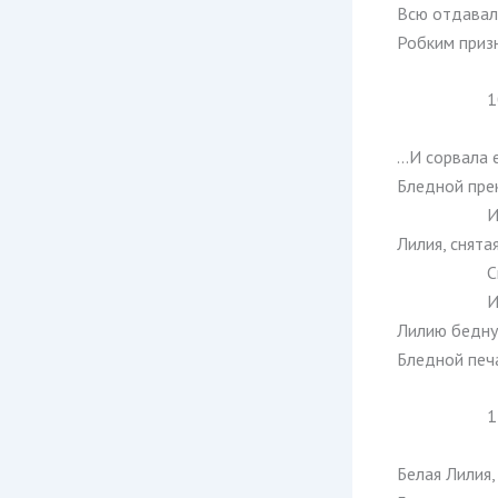
Всю отдавала
Робким призн
1
…И сорвала 
Бледной пре
И
Лилия, снята
С
И
Лилию бедну
Бледной печа
1
Белая Лилия,