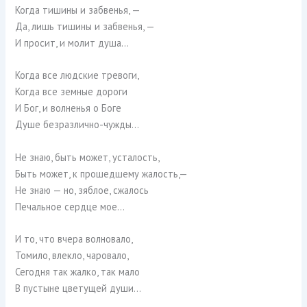
Когда тишины и забвенья, —
Да, лишь тишины и забвенья, —
И просит, и молит душа…
Когда все людские тревоги,
Когда все земные дороги
И Бог, и волненья о Боге
Душе безразлично-чужды…
Не знаю, быть может, усталость,
Быть может, к прошедшему жалость,—
Не знаю — но, зяблое, сжалось
Печальное сердце мое…
И то, что вчера волновало,
Томило, влекло, чаровало,
Сегодня так жалко, так мало
В пустыне цветущей души…