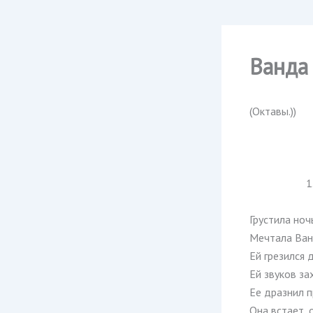
Ванда
(Октавы.))
1
Грустила ноч
Мечтала Ванд
Ей грезился 
Ей звуков за
Ее дразнил 
Она встает, 