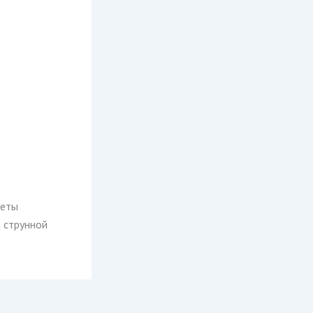
зеты
 струнной