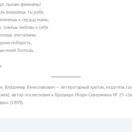
рг, пылаю фимиамы!
сль внушаешь ты рабе,
ремляешь к сердцу мамы,
, зовёшь любовь к себе
 поешь эпиталамы.
ороки побороть,
уши моей Господь…
ь
н, Владимир Вячеславович — литературный критик, издатель га
Киев); автор послесловия к брошюре Игоря-Северянина № 25 «За
ры» (1909).