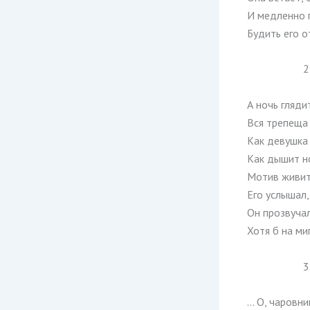
И медленно 
Будить его о
2
А ночь гляди
Вся трепеща 
Как девушка
Как дышит н
Мотив живит
Его услышал,
Он прозвучал
Хотя б на ми
3
… О, чаровни