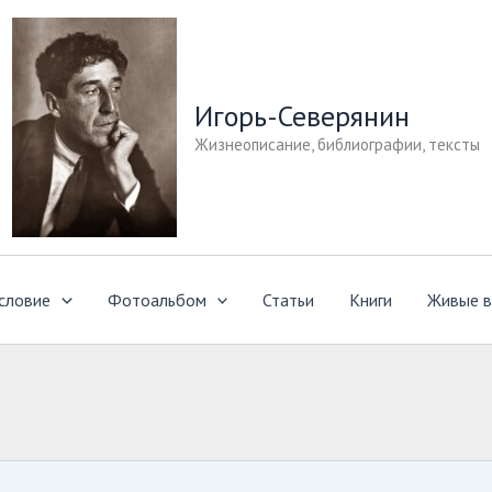
Игорь-Северянин
Жизнеописание, библиографии, тексты
словие
Фотоальбом
Статьи
Книги
Живые в