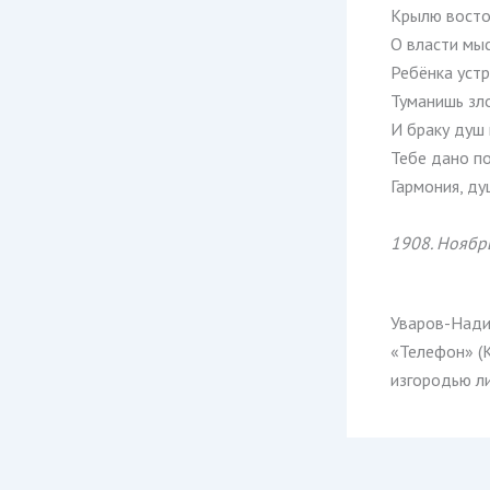
Крылю восто
О власти мы
Ребёнка уст
Туманишь зло
И браку душ
Тебе дано п
Гармония, д
1908. Ноябр
Уваров-Нади
«Телефон» (
изгородью ли