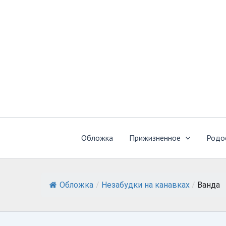
Перейти
к
содержимому
Обложка
Прижизненное
Родо
Обложка
/
Незабудки на канавках
/
Ванда