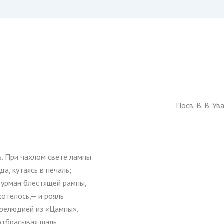
Посв. В. В. У
.
ь. При чахлом свете лампы
а, кутаясь в печаль;
дурман блестящей рампы,
хотелось,— и рояль
прелюдией из «Цампы».
отбрасывая шаль,