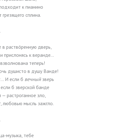
подходит к пианино
т грезящего сплина.
.
т в раствóренную дверь,
и прислонясь к веранде…
 взволнована теперь!
очь душисто в душу Ванде!
… И если б
вечный
зверь
 если б зверской банде
 — растроганное зло,
г, любовью мысль зажгло.
.
ца-музыка, тебе