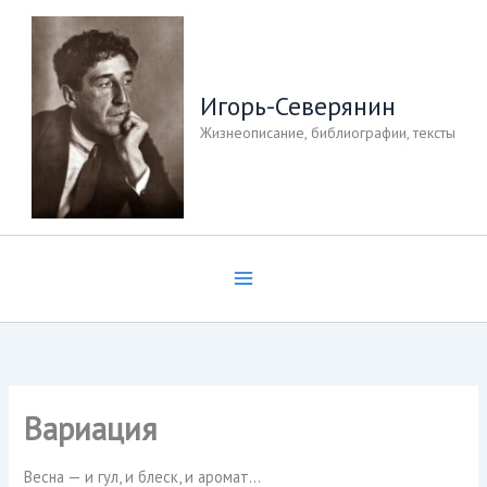
Перейти
к
содержимому
Игорь-Северянин
Жизнеописание, библиографии, тексты
Вариация
Весна — и гул, и блеск, и аромат…