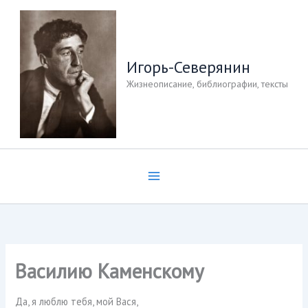
Перейти
к
содержимому
Игорь-Северянин
Жизнеописание, библиографии, тексты
Василию Каменскому
Да, я люблю тебя, мой Вася,