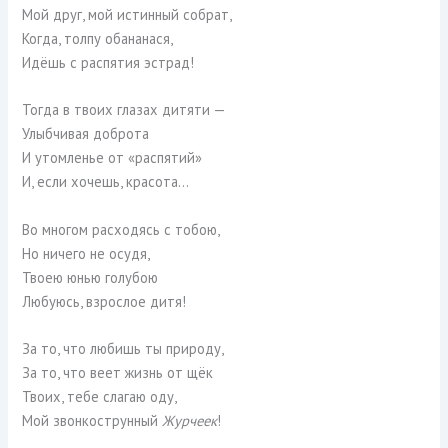
Мой друг, мой истинный собрат,
Когда, толпу обананася,
Идёшь с распятия эстрад!
Тогда в твоих глазах дитяти —
Улыбчивая доброта
И утомленье от «распятий»
И, если хочешь, красота…
Во многом расходясь с тобою,
Но ничего не осудя,
Твоею юнью голубою
Любуюсь, взрослое дитя!
За то, что любишь ты природу,
За то, что веет жизнь от щёк
Твоих, тебе слагаю оду,
Мой звонкострунный
Журчеек
!