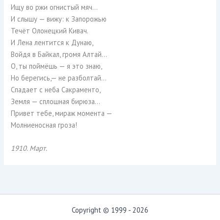
Ищу во ржи огнистый мяч…
И слышу — вижу: к Запорожью
Течёт Олонецкий Кивач.
И Лена лентится к Дунаю,
Войдя в Байкал, громя Алтай…
О, ты поймёшь — я это знаю,
Но берегись,— не разболтай…
Спадает с неба Сакраменто,
Земля — сплошная бирюза…
Привет тебе, мираж момента —
Молниеносная гроза!
1910. Март.
Copyright © 1999 - 2026