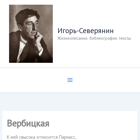
Перейти
к
содержимому
Игорь-Северянин
Жизнеописание, библиографии, тексты
Вербицкая
К ней свысока относится Парнасс,