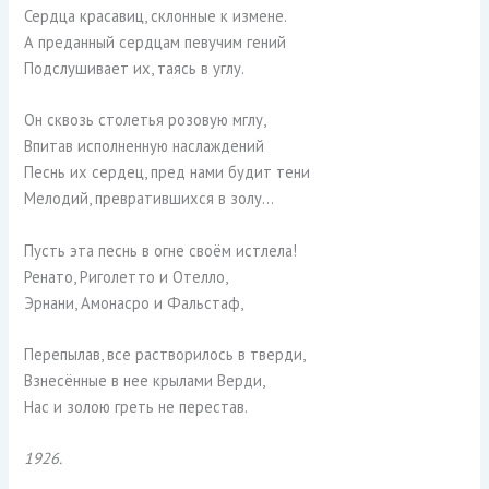
Сердца красавиц, склонные к измене.
А преданный сердцам певучим гений
Подслушивает их, таясь в углу.
Он сквозь столетья розовую мглу,
Впитав исполненную наслаждений
Песнь их сердец, пред нами будит тени
Мелодий, превратившихся в золу…
Пусть эта песнь в огне своём истлела!
Ренато, Риголетто и Отелло,
Эрнани, Амонасро и Фальстаф,
Перепылав, все растворилось в тверди,
Взнесённые в нее крылами Верди,
Нас и золою греть не перестав.
1926.