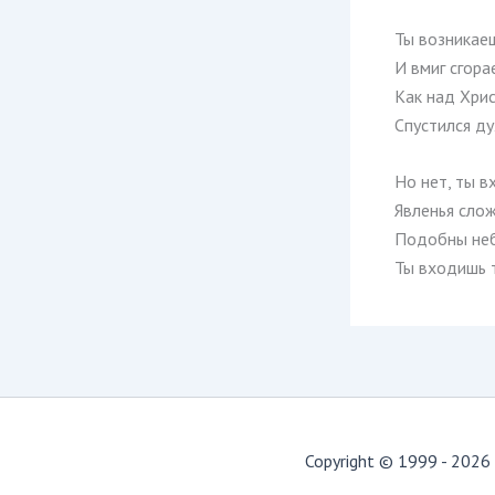
Ты возникае
И вмиг сгора
Как над Хри
Спустился ду
Но нет, ты 
Явленья сло
Подобны неб
Ты входишь т
Copyright © 1999 - 2026