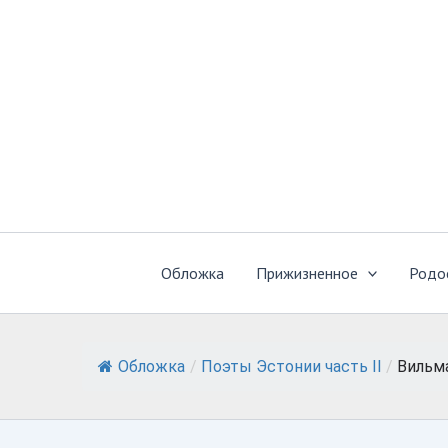
Перейти
к
содержимому
Обложка
Прижизненное
Родо
Обложка
/
Поэты Эстонии часть II
/
Вильм