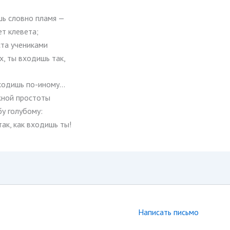
шь словно пламя —
ет клевета;
ста учениками
х, ты входишь так,
входишь по-иному…
жной простоты
у голубому:
ак, как входишь ты!
Написать письмо