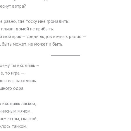
леснут ветра?
се равно, где тоску мне громадить:
 плыви, домой не прибыть.
й мой крик — среди льдов вечных радио —
, быть может, не может и быть.
воему ты входишь —
е, то игра —
постель находишь
шного одра.
ю входишь лаской,
ннисным мячом,
агментом, сказкой,
илось тайком.