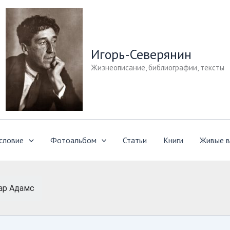
Игорь-Северянин
Жизнеописание, библиографии, тексты
словие
Фотоальбом
Статьи
Книги
Живые в
ар Адамc