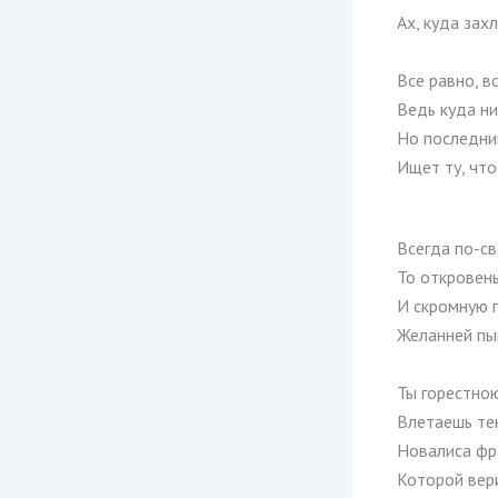
Ах, куда зах
Все равно, в
Ведь куда ни
Но последни
Ищет ту, что
Всегда по-с
То откровень
И скромную 
Желанней пы
Ты горестно
Влетаешь те
Новалиса фр
Которой вер