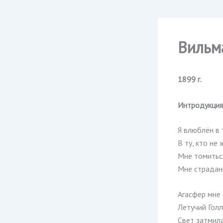
Вильм
1899
г.
Интродукция 
Я влюблён в 
В ту, кто не
Мне томиться
Мне страдани
Агасфер мне 
Летучий Голл
Свет затмила