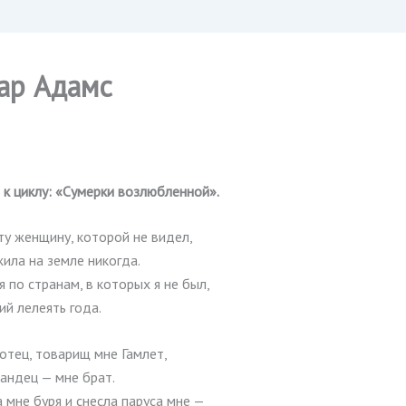
ар Адамc
к циклу: «Сумерки возлюбленной».
ту женщину, которой не видел,
 жила на земле никогда.
 по странам, в которых я не был,
й лелеять года.
отец, товарищ мне Гамлет,
андец — мне брат.
 мне буря и снесла паруса мне —