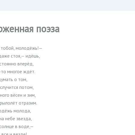
рженная поэза
 тобой, молодёжь!—
даже стоя,— идёшь,
стоянно вперёд,
-то многое ждёт.
умать о том,
случится потом,
ного вёсен и зим,
крылолёт отразим.
одёжь молода,
на небе звезда,
солнце в воде,—
 все и везде!