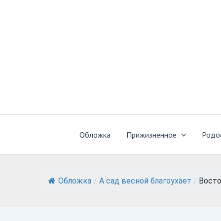
Перейти
к
содержимому
Обложка
Прижизненное
Родо
Обложка
/
А сад весной благоухает
/
Восто