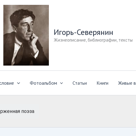
Игорь-Северянин
Жизнеописание, библиографии, тексты
словие
Фотоальбом
Статьи
Книги
Живые в
рженная поэза