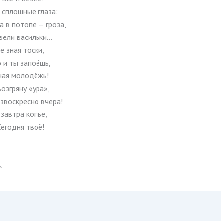
 сплошные глаза:
 а в потопе — гроза,
цвели васильки…
е зная тоски,
о и ты запоёшь,
ая молодёжь!
возгряну «ура»,
звоскресно вчера!
 завтра копье,
егодня твоё!
.