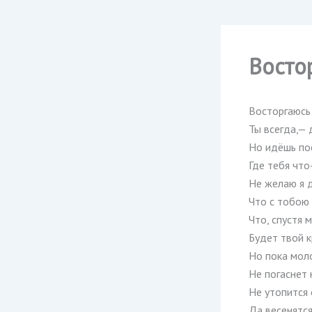
Восто
Восторгаюсь
Ты всегда,— 
Но идёшь по
Где тебя что
Не желаю я д
Что с тобою 
Что, спустя м
Будет твой 
Но пока мол
Не погаснет 
Не утопится 
Да весенятся