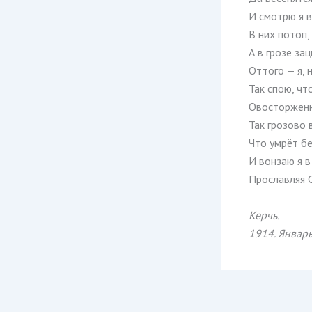
И смотрю я в
В них потоп,
А в грозе за
Оттого — я, н
Так спою, чт
Овосторженн
Так грозово 
Что умрёт бе
И вонзаю я в
Прославляя С
Керчь.
1914. Январь