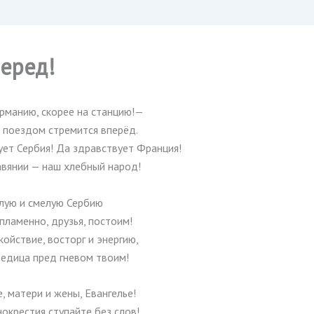
перед!
ерманию, скорее на станцию!—
 поездом стремится вперёд.
ует Сербия! Да здравствует Франция!
авянии — наш хлебный народ!
илую и смелую Сербию
пламенно, друзья, постоим!
ойствие, восторг и энергию,
едица пред гневом твоим!
, матери и жены, Евангелье!
окрестия ступайте без слов!