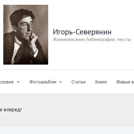
Игорь-Северянин
Жизнеописание, библиографии, тексты
словие
Фотоальбом
Статьи
Книги
Живые в
е вперед!