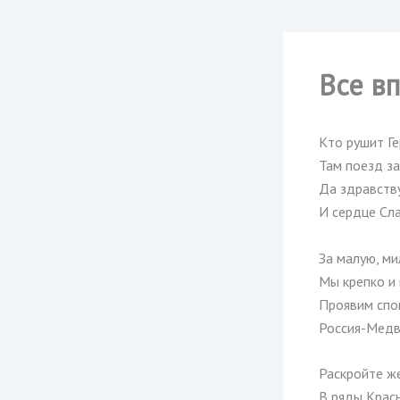
Все в
Кто рушит Г
Там поезд за
Да здравств
И сердце Сл
За малую, м
Мы крепко и 
Проявим спок
Россия-Медв
Раскройте же
В ряды Красн