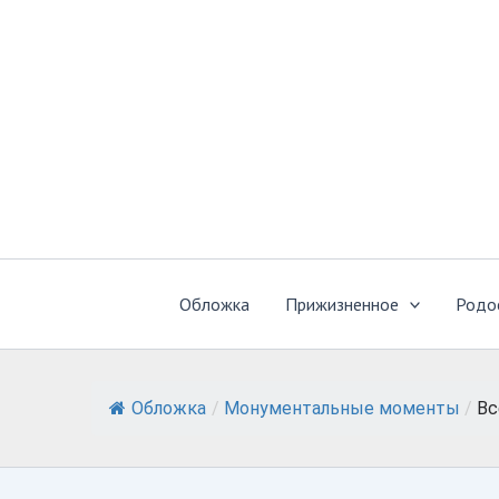
Перейти
к
содержимому
Обложка
Прижизненное
Родо
Обложка
/
Монументальные моменты
/
Вс