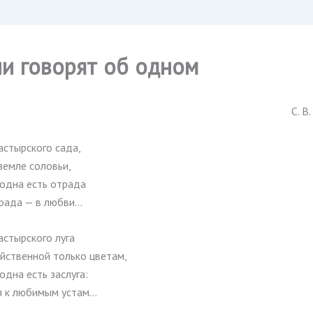
ни говорят об одном
С. В
астырского сада,
 земле соловьи,
 одна есть отрада
трада — в любви…
астырского луга
ойственной только цветам,
одна есть заслуга:
я к любимым устам…