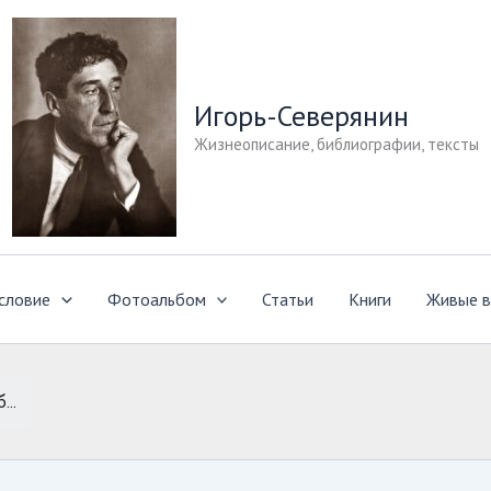
Игорь-Северянин
Жизнеописание, библиографии, тексты
словие
Фотоальбом
Статьи
Книги
Живые в
...