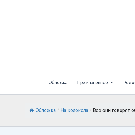
Перейти
к
содержимому
Обложка
Прижизненное
Родо
Обложка
/
На колокола
/
Все они говорят об