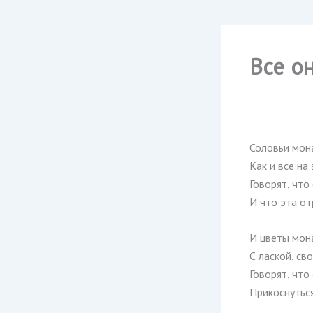
Все о
Соловьи мон
Как и все на
Говорят, что
И что эта о
И цветы мон
С лаской, св
Говорят, что 
Прикоснутьс