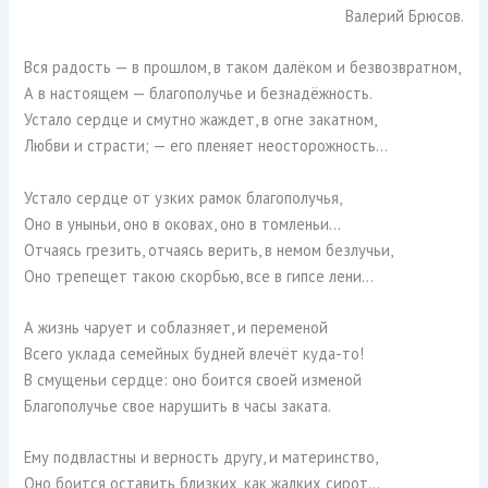
Валерий Брюсов.
Вся радость — в прошлом, в таком далёком и безвозвратном,
А в настоящем — благополучье и безнадёжность.
Устало сердце и смутно жаждет, в огне закатном,
Любви и страсти; — его пленяет неосторожность…
Устало сердце от узких рамок благополучья,
Оно в уныньи, оно в оковах, оно в томленьи…
Отчаясь грезить, отчаясь верить, в немом безлучьи,
Оно трепещет такою скорбью, все в гипсе лени…
А жизнь чарует и соблазняет, и переменой
Всего уклада семейных будней влечёт куда-то!
В смущеньи сердце: оно боится своей изменой
Благополучье свое нарушить в часы заката.
Ему подвластны и верность другу, и материнство,
Оно боится оставить близких, как жалких сирот…