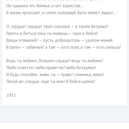
Но одиноко его биенье, и нет единства…
А жизнь проходит, и склеп холодный, быть может, вырыт…
О, сердце! сердце! твоё спасенье — в твоём безумьи!
Гореть и биться пока ты можешь,— гори и бейся!
Греши отважней! — пусть добродетель — уделом мумий:
В грехе — забвенье! а там — хоть пуля, а там — хоть рельсы!
Ведь ты любимо, больное сердце! ведь ты любимо!
Люби ответно! люби приветно! люби бездумно!
И будь спокойно: живи, ты — право! сомненья, мимо!
Ликуй же, сердце: ещё ты юно! И бейся шумно!
1911.