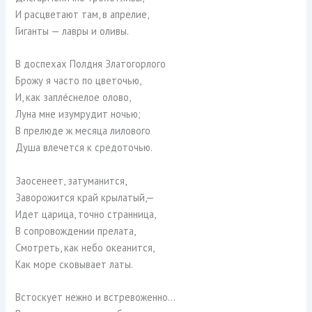
И расцветают там, в апрелие,
Гиганты — лавры и оливы.
В доспехах Полдня Златогорлого
Брожу я часто по цветочью,
И, как заплéснелое олово,
Луна мне изумрудит ночью;
В прелюде ж месяца лилового
Душа влечется к средоточью.
Заосенеет, затуманится,
Заворожится край крылатый,—
Идет царица, точно странница,
В сопровождении прелата,
Смотреть, как небо океанится,
Как море сковывает латы.
Встоскует нежно и встревоженно…