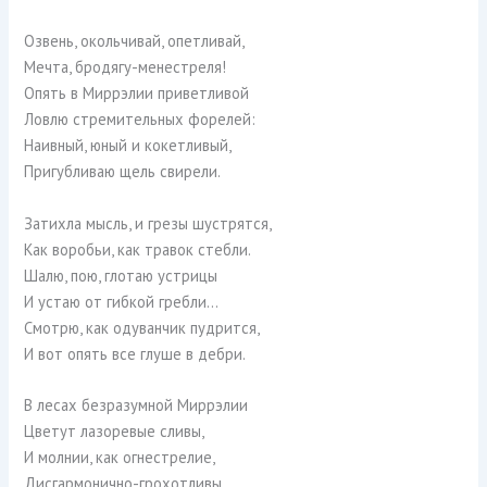
Озвень, окольчивай, опетливай,
Мечта, бродягу-менестреля!
Опять в Миррэлии приветливой
Ловлю стремительных форелей:
Наивный, юный и кокетливый,
Пригубливаю щель свирели.
Затихла мысль, и грезы шустрятся,
Как воробьи, как травок стебли.
Шалю, пою, глотаю устрицы
И устаю от гибкой гребли…
Смотрю, как одуванчик пудрится,
И вот опять все глуше в дебри.
В лесах безразумной Миррэлии
Цветут лазоревые сливы,
И молнии, как огнестрелие,
Дисгармонично-грохотливы,