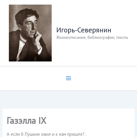
Перейти
к
содержимому
Игорь-Северянин
Жизнеописание, библиографии, тексты
Газэлла IX
А если б Пушкин ожил и к нам пришёл?..