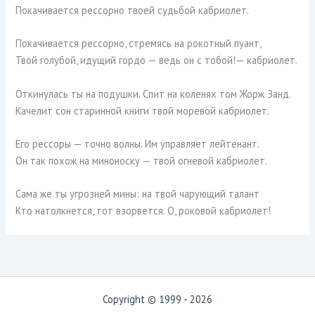
Покачивается рессорно твоей судьбой кабриолет.
Покачивается рессорно, стремясь на рокотный пуант,
Твой голубой, идущий гордо — ведь он с тобой!— кабриолет.
Откинулась ты на подушки. Спит на коленях том Жорж Занд.
Качелит сон старинной книги твой моревой кабриолет.
Его рессоры — точно волны. Им управляет лейтенант.
Он так похож на миноноску — твой огневой кабриолет.
Сама же ты угрозней мины: на твой чарующий талант
Кто натолкнется, тот взорвется. О, роковой кабриолет!
Copyright © 1999 - 2026