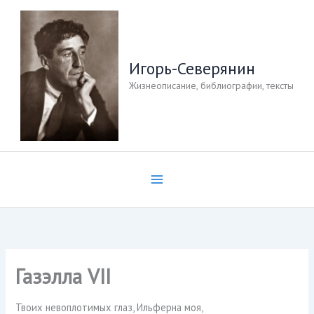
Перейти
к
содержимому
Игорь-Северянин
Жизнеописание, библиографии, тексты
Газэлла VII
Твоих невоплотимых глаз, Ильферна моя,