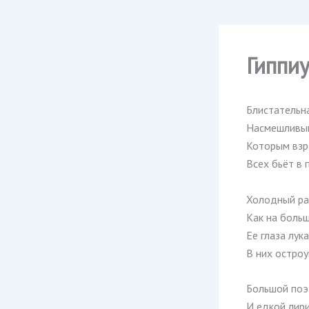
Гиппи
Блистательн
Насмешливым
Которым взр
Всех бьёт в 
Холодный ра
Как на больш
Ее глаза лук
В них остроу
Большой поэ
И едкой лири