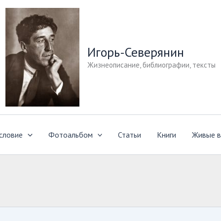
Игорь-Северянин
Жизнеописание, библиографии, тексты
словие
Фотоальбом
Статьи
Книги
Живые в