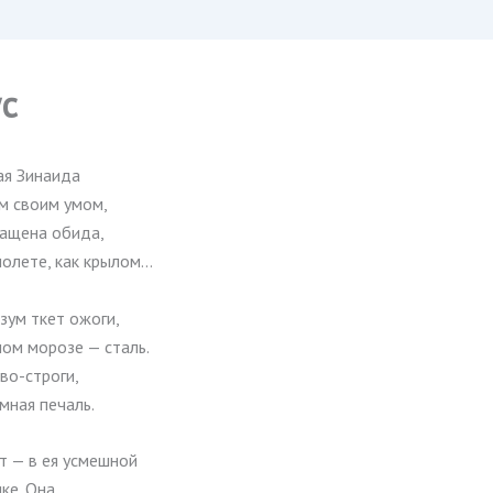
ус
ая Зинаида
 своим умом,
ащена обида,
полете, как крылом…
зум ткет ожоги,
ом морозе — сталь.
аво-строги,
мная печаль.
т — в ея усмешной
ке. Она