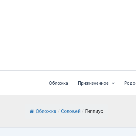
Перейти
к
содержимому
Обложка
Прижизненное
Родо
Обложка
/
Соловей
/
Гиппиус