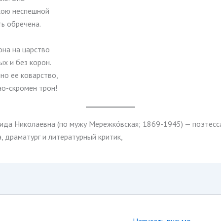
кою неспешной
ть обречена.
она на царство
х и без корон.
но ее коварство,
но-скромен трон!
наида Николаевна (по мужу Мережко́вская; 1869-1945) — поэтесс
, драматург и литературный критик,