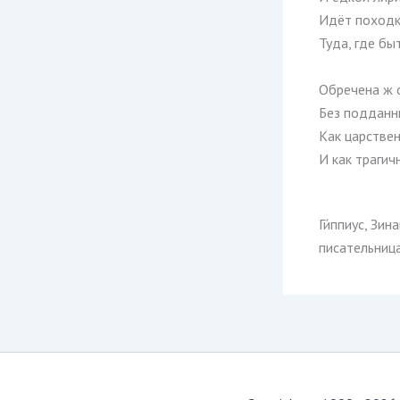
Идёт поход
Туда, где бы
Обречена ж 
Без подданны
Как царствен
И как трагич
Ги́ппиус, Зи
писательница