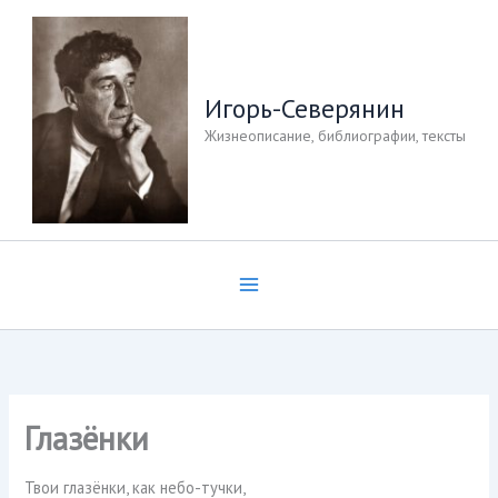
Перейти
к
содержимому
Игорь-Северянин
Жизнеописание, библиографии, тексты
Глазёнки
Твои глазёнки, как небо-тучки,