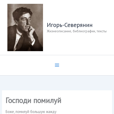
Перейти
к
содержимому
Игорь-Северянин
Жизнеописание, библиографии, тексты
Господи помилуй
Боже, помилуй большую жажду