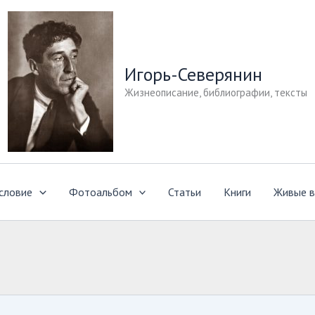
Игорь-Северянин
Жизнеописание, библиографии, тексты
словие
Фотоальбом
Статьи
Книги
Живые в