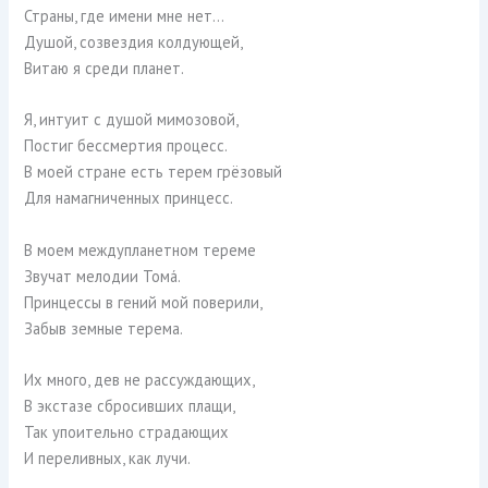
Страны, где имени мне нет…
Душой, созвездия колдующей,
Витаю я среди планет.
Я, интуит с душой мимозовой,
Постиг бессмертия процесс.
В моей стране есть терем грёзовый
Для намагниченных принцесс.
В моем междупланетном тереме
Звучат мелодии Томá.
Принцессы в гений мой поверили,
Забыв земные терема.
Их много, дев не рассуждающих,
В экстазе сбросивших плащи,
Так упоительно страдающих
И переливных, как лучи.