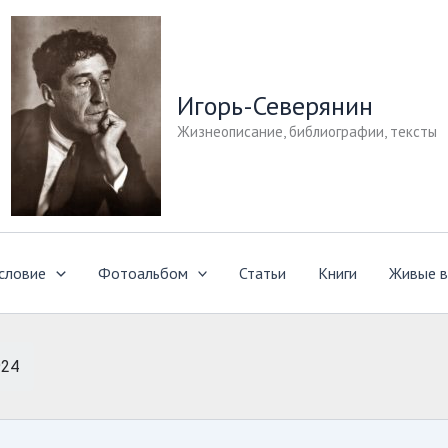
Игорь-Северянин
Жизнеописание, библиографии, тексты
словие
Фотоальбом
Статьи
Книги
Живые в
924