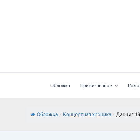
Перейти
к
содержимому
Обложка
Прижизненное
Родо
Обложка
/
Концертная хроника
/
Данциг 1