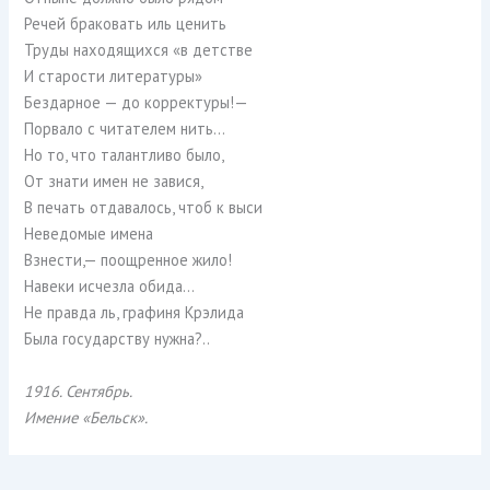
Речей браковать иль ценить
Труды находящихся «в детстве
И старости литературы»
Бездарное — до корректуры!—
Порвало с читателем нить…
Но то, что талантливо было,
От знати имен не завися,
В печать отдавалось, чтоб к выси
Неведомые имена
Взнести,— поощренное жило!
Навеки исчезла обида…
Не правда ль, графиня Крэлида
Была государству нужна?..
1916. Сентябрь.
Имение «Бельск».