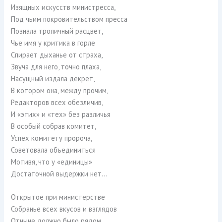
Изящных искусств министресса,
Под чьим покровительством пресса
Познала тропичный расцвет,
Чье имя у критика в горле
Спирает дыханье от страха,
Звуча для него, точно плаха,
Насущный издала декрет,
В котором она, между прочим,
Редакторов всех обезличив,
И «этих» и «тех» без различья
В особый собрав комитет,
Успех комитету пророча,
Советовала объединиться
Мотивя, что у «единицы»
Достаточной выдержки нет…
Открытое при министерстве
Собранье всех вкусов и взглядов
Отныне должно было рядом