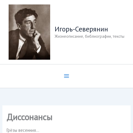
Перейти
к
содержимому
Игорь-Северянин
Жизнеописание, библиографии, тексты
Диссонансы
Грёзы весенния…