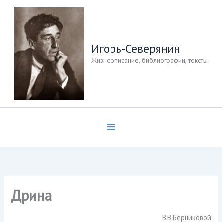
Перейти
к
содержимому
Игорь-Северянин
Жизнеописание, библиографии, тексты
Дрина
В.В.Берниковой