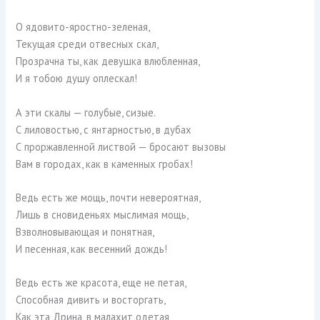
О ядовито-яростно-зеленая,
Текущая среди отвесных скал,
Прозрачна ты, как девушка влюбленная,
И я тобою душу оплескал!
А эти скалы — голубые, сизые.
С лиловостью, с янтарностью, в дубах
С проржавленной листвой — бросают вызовы
Вам в городах, как в каменных гробах!
Ведь есть же мощь, почти невероятная,
Лишь в сновиденьях мыслимая мощь,
Взволновывающая и понятная,
И песенная, как весенний дождь!
Ведь есть же красота, еще не петая,
Способная дивить и восторгать,
Как эта Дрина, в малахит одетая,