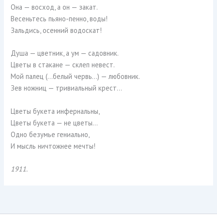
Она — восход, а он — закат.
Весеньтесь пьяно-пенно, воды!
Зальдись, осенний водоскат!
Душа — цветник, а ум — садовник.
Цветы в стакане — склеп невест.
Мой палец (…белый червь…) — любовник.
Зев ножниц — тривиальный крест…
Цветы букета инфернальны,
Цветы букета — не цветы…
Одно безумье гениально,
И мысль ничтожнее мечты!
1911.