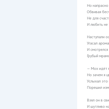
Но напрасно 
Обвивая бес
Не для счаст
И любить не 
Наступали ос
Угасал арома
И смотрелся
Грубый мрамо
— Мох идёт 
Но зачем я 
Услыхал это
Порешил изм
Взял он в св
И шутливо на