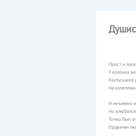
Душис
Прост и ласк
У колонок в
Распускался
На взлелеян
И нечаянно и
Но влюбился
Точно был о
Одурачен лю