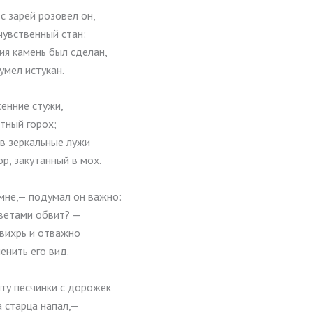
с зарей розовел он,
чувственный стан:
ия камень был сделан,
умел истукан.
енние стужи,
тный горох;
 в зеркальные лужи
р, закутанный в мох.
мне,— подумал он важно:
цветами обвит? —
 вихрь и отважно
енить его вид.
иту песчинки с дорожек
 старца напал,—