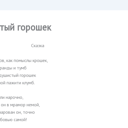
тый горошек
Сказка
ов, как помыслы крошек,
еранды и тумб
 душистый горошек
ной пажити клумб.
ли нарочно,
 он в мрамор немой,
чарован он, точно
бовью самой!