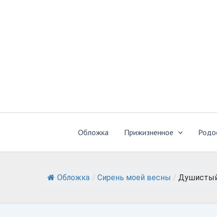
Перейти
к
содержимому
Обложка
Прижизненное
Родо
Обложка
/
Сирень моей весны
/
Душистый