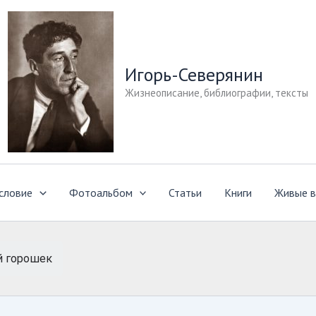
Игорь-Северянин
Жизнеописание, библиографии, тексты
словие
Фотоальбом
Статьи
Книги
Живые в
 горошек