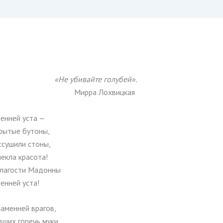
«Не убивайте голубей».
Мирра Лохвицкая
енней уста —
крытые бутоны,
ссушили стоны,
екла красота!
благости Мадонны
енней уста!
аменней врагов,
ших горечь муки,