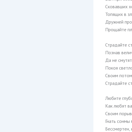
Сковавших х
Топящих в зл
Дружней прот
Прощайте пл
Страдайте ст
Познав велич
Да не смутя
Покоя светло
Своим потом
Страдайте ст
Любите глуб
Как любят ва
Своим поры
Гнать сонмы
Бессмертен, 