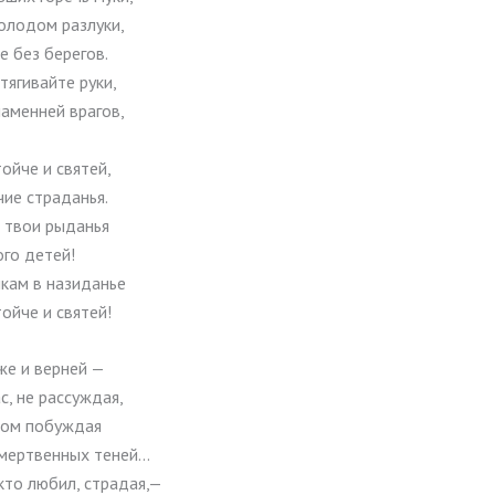
олодом разлуки,
е без берегов.
ягивайте руки,
аменней врагов,
ойче и святей,
ие страданья.
т твои рыданья
го детей!
кам в назиданье
ойче и святей!
же и верней —
с, не рассуждая,
вом побуждая
 мертвенных теней…
кто любил, страдая,—