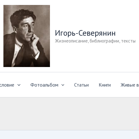
Игорь-Северянин
Жизнеописание, библиографии, тексты
словие
Фотоальбом
Статьи
Книги
Живые в