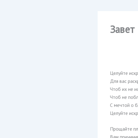
Завет
Целуйте искр
Для вас рас
Чтоб их не и
Чтоб не побл
С мечтой о 
Целуйте искр
Прощайте пл
Вам причинив