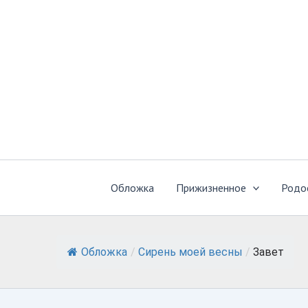
Перейти
к
содержимому
Обложка
Прижизненное
Родо
Обложка
/
Сирень моей весны
/
Завет