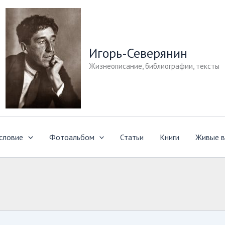
Игорь-Северянин
Жизнеописание, библиографии, тексты
словие
Фотоальбом
Статьи
Книги
Живые в