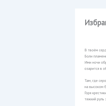
Избра
В твоём сер
Боли пламенн
Ими ночи обр
озарится в о
Там, где сер
на высоком бе
Горя крестик
тяжкий руль 