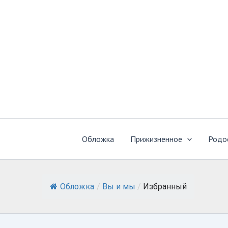
Перейти
к
содержимому
Обложка
Прижизненное
Родо
Обложка
/
Вы и мы
/
Избранный