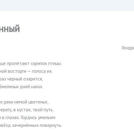
нный
Гендр
дце пролетают скрипок птицы.
ой восторги — голоса их.
аз чёрный озарится,
бмеленьи дней нагих.
ое реки немой цветенье,
регу, в кустах, твой путь.
и в глазах. Гордись уменьем
звёзд зачернённых повернуть.