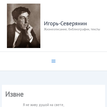
Перейти
к
содержимому
Игорь-Северянин
Жизнеописание, библиографии, тексты
Извне
Я не живу душой на свете,