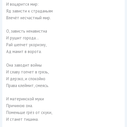
И воцарится мир:
Яд зависти к страданьям
Влечёт несчастный мир.
О, зависть ненавистна
И рушит города…
Рай шепчет укоризну,
Ад манит в ворота.
Она заводит войны
И славу топчет в грязь,
И дерзко, и спокойно
Права клеймит, смеясь.
И материнской муки
Причиною она.
Поменьше грёз от скуки,
И станет тишина.