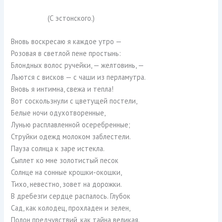
(С эстонского.)
Вновь воскресаю я каждое утро —
Розовая в светлой пене простынь:
Блондных волос ручейки, — желтовинь, —
Льются с висков — с чаши из перламутра.
Вновь я интимна, свежа и тепла!
Вот соскользнули с цветущей постели,
Белые ночи одухотворенные,
Лунью расплавленной осеребренные;
Струйки одежд молоком заблестели.
Пауза солнца к заре истекла.
Сыплет ко мне золотистый песок
Солнце на сонные крошки-окошки,
Тихо, невестно, зовет на дорожки.
В дребезги сердце распалось. Глубок
Сад, как колодец, прохладен и зелен,
Полон предчувствий, как тайна великая.