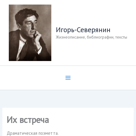
Перейти
к
содержимому
Игорь-Северянин
Жизнеописание, библиографии, тексты
Их встреча
Драматическая поэметта.