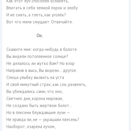
Как этот луч способен ослабеть,
Впитать в себя земной порок и злобу
И не сиять, а тлеть, как уголёк?
Вот что меня смущает. Отвечайте.
Он.
Скажите мне: когда-нибудь в болоте
Вы видели потопленное солнце?
Не делалось ли жутко Вам? Но взор
Направив в высь, Вы видели… другое.
Спеша улыбку вызвать на уста
И свой минутный страх, как сон, развеять,
Вы убеждались сами, что оно,
Светило дня, корона мировая,
Не создано быть жертвою болот…
Но в плесени блуждавшие лучи —
Не правда ли, не — украшали плесень?
Наоборот, озарена лучом,