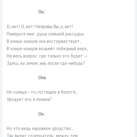
Он.
О, нет! О, нет! Неправы Вы, о, нет!
Поверьте мне: душа сильней рассудка.
В конце-концов она восторжествует,
В конце-концов возьмёт победный верх,
Но весь вопрос: где только это будет —
Здесь, на земле, иль после где-нибудь?
Она.
Но солнце—то, гостящее в болоте,
Уродует его, я поняла?
Он.
Но это ведь наружное уродство…
Так видит созерцатель; между тем,