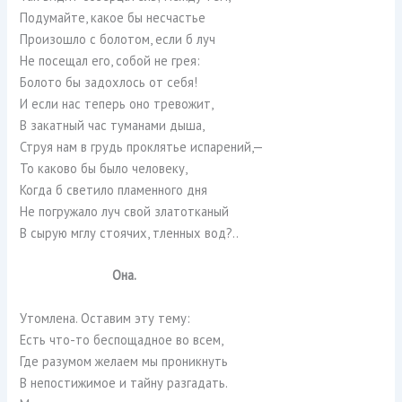
Подумайте, какое бы несчастье
Произошло с болотом, если б луч
Не посещал его, собой не грея:
Болото бы задохлось от себя!
И если нас теперь оно тревожит,
В закатный час туманами дыша,
Струя нам в грудь проклятье испарений,—
То каково бы было человеку,
Когда б светило пламенного дня
Не погружало луч свой златотканый
В сырую мглу стоячих, тленных вод?..
Она.
Утомлена. Оставим эту тему:
Есть что-то беспощадное во всем,
Где разумом желаем мы проникнуть
В непостижимое и тайну разгадать.