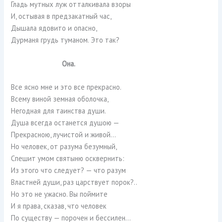
Гладь мутных луж отталкивала взоры
И, остывая в предзакатный час,
Дышала ядовито и опасно,
Дурманя грудь туманом. Это так?
Она.
Все ясно мне и это все прекрасно.
Всему виной земная оболочка,
Негодная для таинства души.
Душа всегда останется душою —
Прекрасною, лучистой и живой…
Но человек, от разума безумный,
Спешит умом святыню осквернить:
Из этого что следует? — что разум
Властней души, раз царствует порок?..
Но это не ужасно. Вы поймите
И я права, сказав, что человек
По существу — порочен и бессилен…