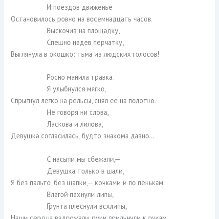
И поездов движенье
Остановилось ровно на восемнадцать часов.
Выскочив на площадку,
Спешно надев перчатку,
Выглянула в окошко: тьма из людских голосов!
Росно манила травка.
Я улыбнулся мягко,
Спрыгнул легко на рельсы, снял ее на полотно.
Не говоря ни слова,
Ласкова и лилова,
Девушка согласилась, будто знакома давно…
С насыпи мы сбежали,—
Девушка только в шали,
Я без пальто, без шапки,— кочками и по пенькам.
Влагой пахнули липы,
Грунта плеснули всхлипы,
Наши сердца вздрожали, руки прильнули к рукам.