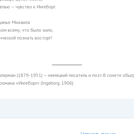
елью — чувство к Ингеборг.
щанье Михаила
ом всему, что было хило,
ческой познать восторг!
лерман (1879-1951) — немецкий писатель и поэт.В сонете обыг
омана «Ингеборг» (Ingeborg. 1906).