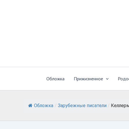
Перейти
к
содержимому
Обложка
Прижизненное
Родо
Обложка
/
Зарубежные писатели
/
Келлер