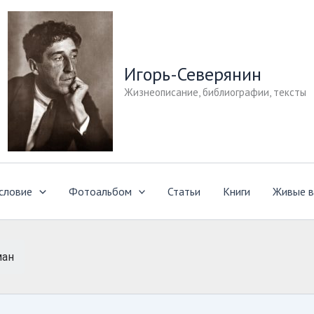
Игорь-Северянин
Жизнеописание, библиографии, тексты
словие
Фотоальбом
Статьи
Книги
Живые в
ман