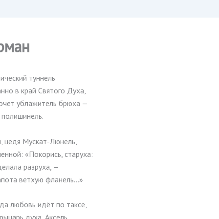
рман
ический туннель
нно в край Святого Духа,
очет ублажитель брюха —
 полишинель.
, цедя Мускат-Люнель,
енной: «Покорись, старуха:
елала разруха, —
капота ветхую фланель…»
гда любовь идёт по таксе,
рыцарь духа, Аксель,