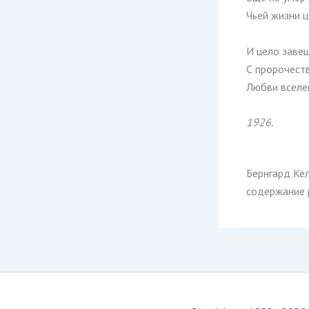
Чьей жизни ц
И цело заве
С пророчеств
Любви вселен
1926.
Бернгард Кел
содержание р