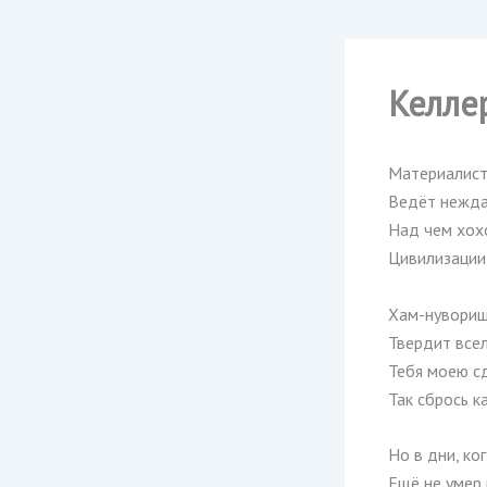
Келле
Материалист
Ведёт нежда
Над чем хох
Цивилизации
Хам-нувориш
Твердит всел
Тебя моею сд
Так сбрось 
Но в дни, ко
Ещё не умер 