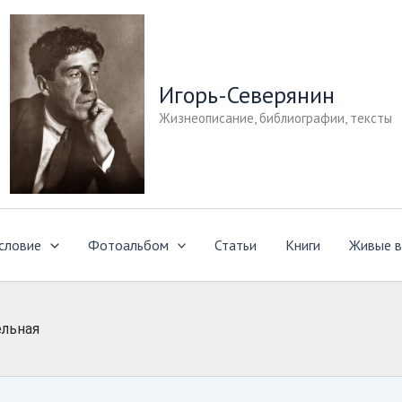
Игорь-Северянин
Жизнеописание, библиографии, тексты
словие
Фотоальбом
Статьи
Книги
Живые в
льная