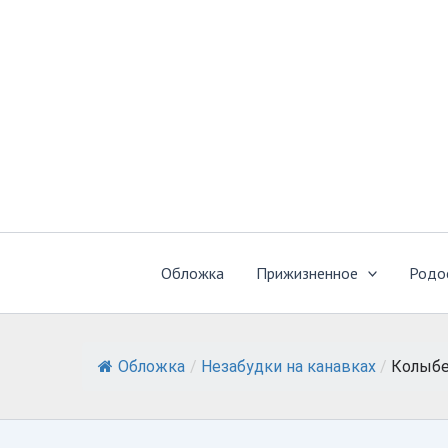
Перейти
к
содержимому
Обложка
Прижизненное
Родо
Обложка
/
Незабудки на канавках
/
Колыбе