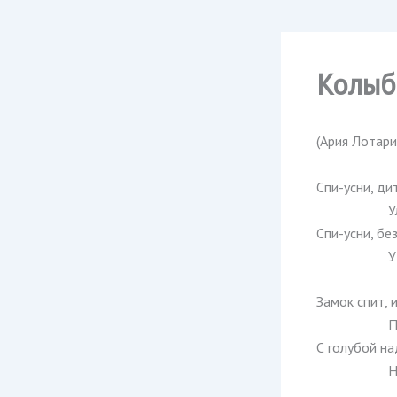
Колыб
(Ария Лотари
Спи-усни, ди
У
Спи-усни, без
У
Замок спит, и
П
С голубой н
Н