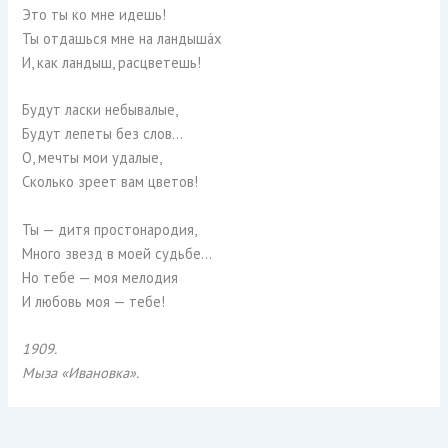
Это ты ко мне идешь!
Ты отдашься мне на ландышáх
И, как ландыш, расцветешь!
Будут ласки небывалые,
Будут лепеты без слов…
О, мечты мои удалые,
Сколько зреет вам цветов!
Ты — дитя простонародия,
Много звезд в моей судьбе…
Но тебе — моя мелодия
И любовь моя — тебе!
1909.
Мыза «Ивановка».