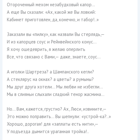
Отороченный мехом незабудковый капор…
А еще Вы сказали: «Ах, какой же Вы ловкий:
Кабинет приготовлен, да, конечно, и табор!..»
Заказали вы «пилку», как назвали Вы стерлядь,—
И из капорцев соус и Рейнвейнского конус…
Я хочу ошедеврить, я желаю оперлить
Все, что связано с Вами,— даже, знаете, соус…
А иголки Шартреза? а Шампанского кегли?
А стеклярус на окнах? а цветы? а румыны?
Мы друг друга хотели… Мы любви не избегли…
Мы в слияньи слыхали сладкий тенор жасмина…
Но… Вам, кажется, грустно? Ах, Люси, извините,—
Это можно поправить… Вы шепнули: «устрой-ка?..»
Хорошо, дорогая! для «заплаты есть нити»,—
У подъезда дымится ураганная тройка!..