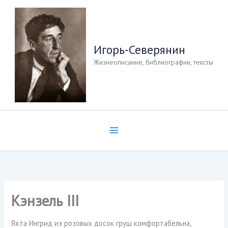
Перейти
к
содержимому
Игорь-Северянин
Жизнеописание, библиографии, тексты
Кэнзель III
Яхта Ингрид из розовых досок груш комфортабельна,