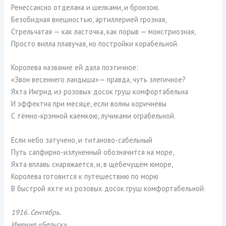
Ренессансно отделана и шелками, и бронзою.
Безобидная внешностью, артиллерией грозная,
Стрельчатая — как ласточка, как порыв — монстриозная,
Просто вилла плавучая, но постройки корабельной.
Королева название ей дала поэтичное:
«Звон весеннего ландыша»— правда, чуть элегичное?
Яхта Ингрид из розовых досок груш комфортабельна
И эффектна при месяце, если волны коричневы
С тёмно-крэмной каемкою, лучиками ограбельной.
Если небо затучено, и титаново-сабельный
Путь сапфирно-излуненный обозначится на море,
Яхта вплавь снаряжается, и, в щебечущем юморе,
Королева готовится к путешествию по морю
В быстрой яхте из розовых досок груш комфортабельной.
1916. Сентябрь.
Имение «Бельск».