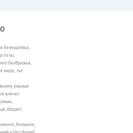
ю
 и безнадежья,
устоты,
оего безбрежья,
е море, ты!
твоему унынью
е влечет
 синью,
це обдаёт.
рашное, большое,
иний и без форм?