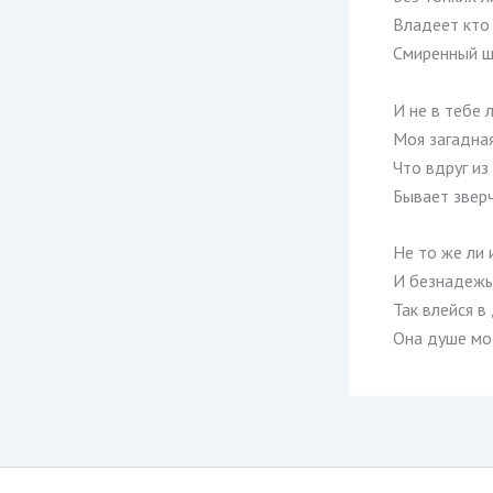
Владеет кто
Смиренный ш
И не в тебе 
Моя загадна
Что вдруг и
Бывает звер
Не то же ли 
И безнадежье
Так влейся в
Она душе мо