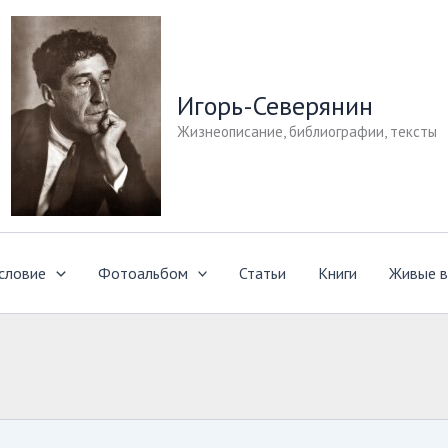
Игорь-Северянин
Жизнеописание, библиографии, тексты
словие
Фотоальбом
Статьи
Книги
Живые в