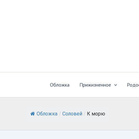
Перейти
к
содержимому
Обложка
Прижизненное
Родо
Обложка
/
Соловей
/
К морю