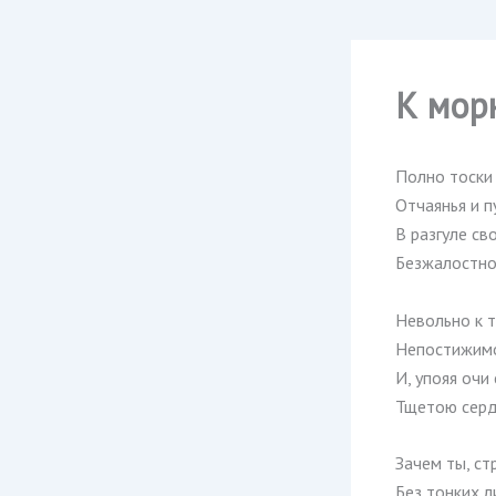
К мор
Полно тоски
Отчаянья и п
В разгуле св
Безжалостно
Невольно к 
Непостижимо
И, упояя очи
Тщетою серд
Зачем ты, ст
Без тонких л