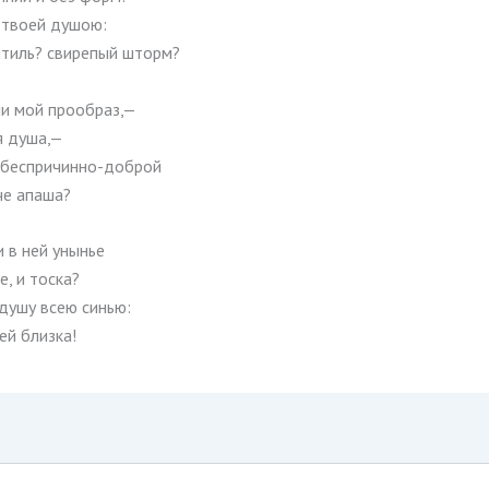
 твоей душою:
тиль? свирепый шторм?
ли мой прообраз,—
я душа,—
з беспричинно-доброй
че апаша?
и в ней унынье
, и тоска?
 душу всею синью:
ей близка!